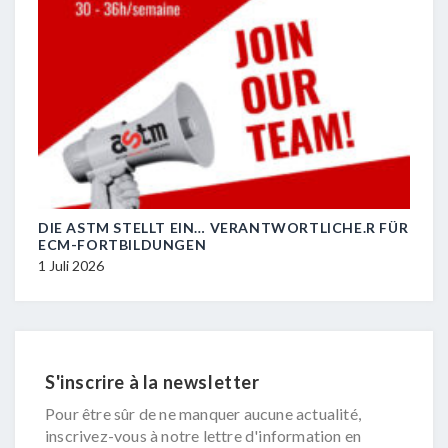
DIE ASTM STELLT EIN… VERANTWORTLICHE.R FÜR
R.I.
ECM-FORTBILDUNGEN
29 J
1 Juli 2026
S'inscrire à la newsletter
Pour être sûr de ne manquer aucune actualité,
inscrivez-vous à notre lettre d'information en