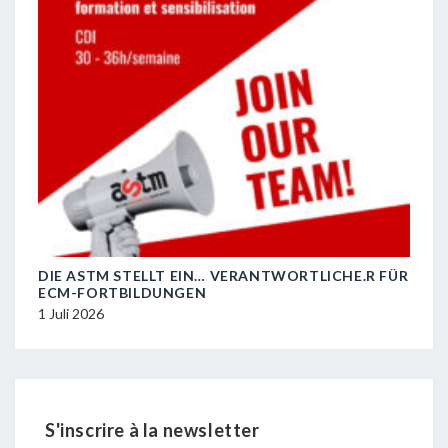
DIE ASTM STELLT EIN… VERANTWORTLICHE.R FÜR
R.I.
ECM-FORTBILDUNGEN
29 J
1 Juli 2026
S'inscrire à la newsletter