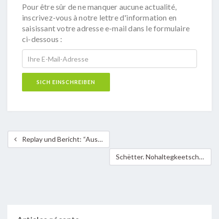
Pour être sûr de ne manquer aucune actualité,
inscrivez-vous à notre lettre d'information en
saisissant votre adresse e-mail dans le formulaire
ci-dessous :
Replay und Bericht: “Ausstieg aus den fossilen Energien: Wie stellen wir heute die Wärmeversorgung unserer Wohnviertel von morgen sicher?”
Schëtter. Nohaltegkeetscharta an nei Subside fir d’Veräiner aus der Gemeng