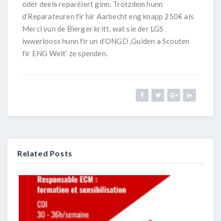
oder deels reparéiert ginn. Trotzdem hunn
d’Reparateuren fir hir Aarbecht eng knapp 250€ als
Merci vun de Bierger kritt, wat sie der LGS
iwwerlooss hunn fir un d’ONGD ,Guiden a Scouten
fir ENG Welt’ ze spenden.
Related Posts