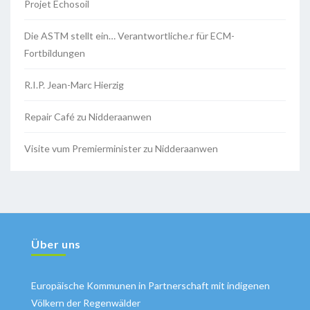
Projet Echosoil
Die ASTM stellt ein… Verantwortliche.r für ECM-
Fortbildungen
R.I.P. Jean-Marc Hierzig
Repair Café zu Nidderaanwen
Visite vum Premierminister zu Nidderaanwen
Über uns
Europäische Kommunen in Partnerschaft mit indigenen
Völkern der Regenwälder