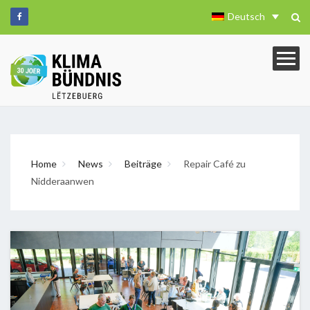
Deutsch
Home
News
Beiträge
Repair Café zu
Nidderaanwen