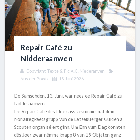
Repair Café zu
Nidderaanwen
Copyright Texte & Pic A.C. Niederanven
Aus der Praxis
13 Juni 2026
De Samschden, 13. Juni, war nees ee Repair Café zu
Nidderaanwen.
De Repair Café dëst Joer ass zesumme mat dem
Nohaltegkeetsgrupp vun de Lëtzebuerger Guiden a
Scouten organiséiert ginn. Um Enn vum Dag konnten
dës Joer zwar nëmme knapp 8 vun 19 Objeten ganz