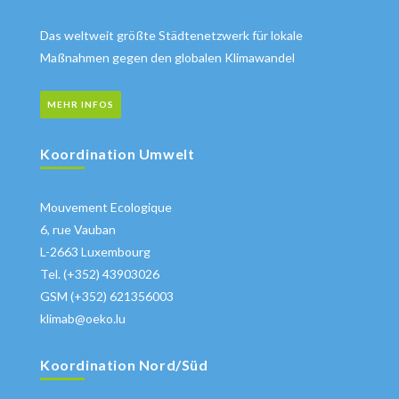
Das weltweit größte Städtenetzwerk für lokale
Maßnahmen gegen den globalen Klimawandel
MEHR INFOS
Koordination Umwelt
Mouvement Ecologique
6, rue Vauban
L-2663 Luxembourg
Tel. (+352) 43903026
GSM (+352) 621356003
klimab@oeko.lu
Koordination Nord/Süd