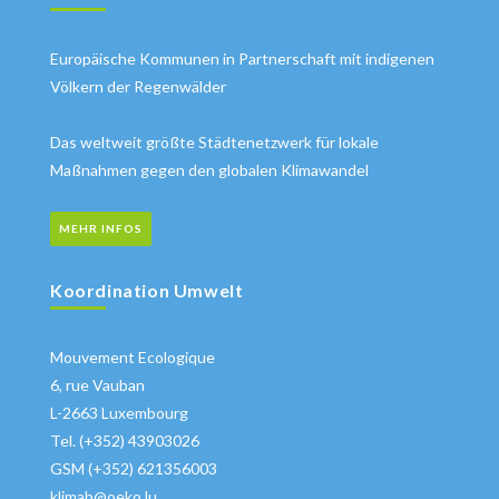
Europäische Kommunen in Partnerschaft mit indigenen
Völkern der Regenwälder
Das weltweit größte Städtenetzwerk für lokale
Maßnahmen gegen den globalen Klimawandel
MEHR INFOS
Koordination Umwelt
Mouvement Ecologique
6, rue Vauban
L-2663 Luxembourg
Tel. (+352) 43903026
GSM (+352) 621356003
klimab@oeko.lu