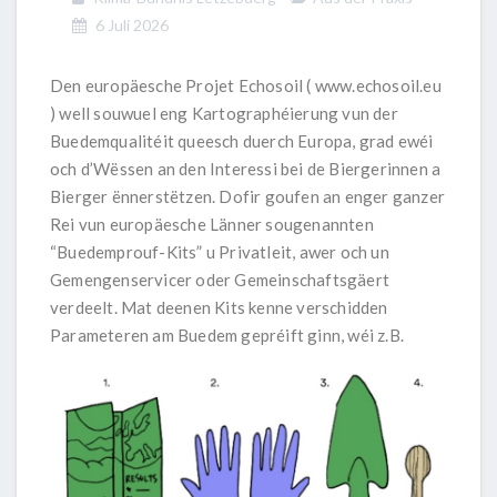
6 Juli 2026
Den europäesche Projet Echosoil (
www.echosoil.eu
) well souwuel eng Kartographéierung vun der
Buedemqualitéit queesch duerch Europa, grad ewéi
och d’Wëssen an den Interessi bei de Biergerinnen a
Bierger ënnerstëtzen. Dofir goufen an enger ganzer
Rei vun europäesche Länner sougenannten
“Buedemprouf-Kits” u Privatleit, awer och un
Gemengenservicer oder Gemeinschaftsgäert
verdeelt. Mat deenen Kits kenne verschidden
Parameteren am Buedem gepréift ginn, wéi z.B.