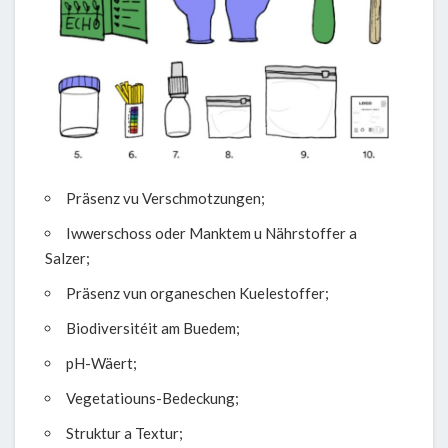
Präsenz vu Verschmotzungen;
Iwwerschoss oder Manktem u Nährstoffer a
Salzer;
Präsenz vun organeschen Kuelestoffer;
Biodiversitéit am Buedem;
pH-Wäert;
Vegetatiouns-Bedeckung;
Struktur a Textur;