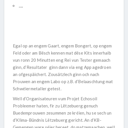
….
Egal op an engem Gaart, engem Bongert, op engem
Feld oder am Bësch kennen mat dëse Kits innerhalb
vun ronn 20 Minutten eng Rei vun Tester gemaach
ginn, d’Resultater ginn dann via eng App agedroen
an ofgespäichert. Zousätzlech ginn och nach
Prouwen an engem Labo op z.B. d’Belaaschtung mat
Schwéiermetaller getest.
Well d’Organisateuren vum Projet Echosoil
Probleemer haten, fir zu Lëtzebuerg genuch
Buedemprouwen zesummen ze kréien, hu se sech un
d’Klima-Bündnis Lëtzebuerg gericht. An d’KB-
Gemengen ware séier bereet, do matzemaachen, well