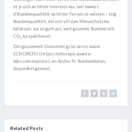
et jo och an hirem Interessi ass, méi iwwert
d’Buedemqualitéit op hirem Terrain ze wëssen – eng
Buedemqualitéit, déi och vill zum Klimaschutz ka
bäidroen, wa se gutt ass, well gesonde Buedem vill
CO
ka späicheren.
2
Déi gesammelt Donnéeën gi no an no iwwer
ECHOREPO (
https://echorepo.quanta-
labs.com/explore
), en Archiv fir Buedemdaten,
disponibel gemeet.
Related Posts