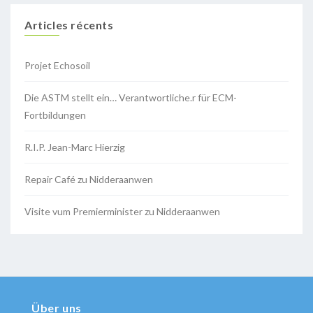
Articles récents
Projet Echosoil
Die ASTM stellt ein… Verantwortliche.r für ECM-
Fortbildungen
R.I.P. Jean-Marc Hierzig
Repair Café zu Nidderaanwen
Visite vum Premierminister zu Nidderaanwen
Über uns