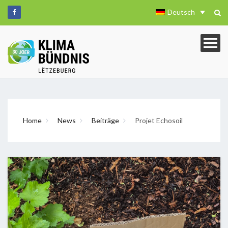
Deutsch
Home
News
Beiträge
Projet Echosoil