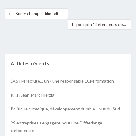
“Sur le champ !”, film “alimenTERRE”, à Bettembourg le 17 octobre
Exposition “Défenseurs des Droits Humains” à Strassen
Articles récents
L’ASTM recrute… un / une responsable ECM-formation
R.I.P. Jean-Marc Hierzig
Politique climatique, développement durable – vus du Sud
29 entreprises s’engagent pour une Differdange
carboneutre