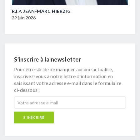
M-
R.I.P. JEAN-MARC HIERZIG
POL
DUR
29 juin 2026
16 ju
S'inscrire à la newsletter
Pour être sûr de ne manquer aucune actualité,
inscrivez-vous à notre lettre d'information en
saisissant votre adresse e-mail dans le formulaire
ci-dessous :