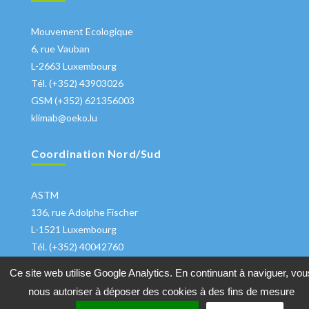
Mouvement Ecologique
6, rue Vauban
L-2663 Luxembourg
Tél. (+352) 43903026
GSM (+352) 621356003
klimab@oeko.lu
Coordination Nord/Sud
ASTM
136, rue Adolphe Fischer
L-1521 Luxembourg
Tél. (+352) 40042760
klima@astm.lu
Ce site web utilise Google Analytics. En continuant à naviguer, vou
nous autoriser à déposer des cookies à des fins de mesure