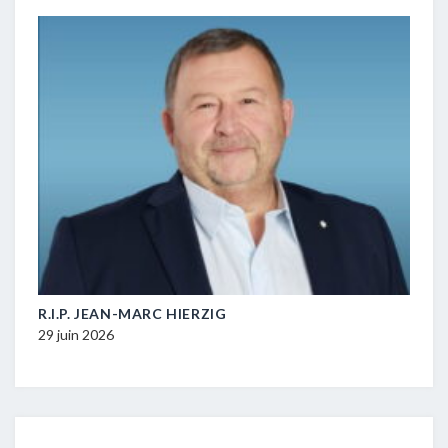
M-
R.I.P. JEAN-MARC HIERZIG
POL
DUR
29 juin 2026
16 ju