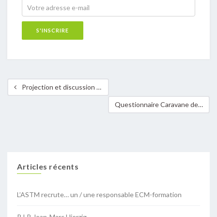
Projection et discussion : Les maux de notre alimentation
Questionnaire Caravane des énergies : la commune de Strassen incite le conseil en énergie parmis ses citoyens et fait avancer la décarbonisation des bâtiments résidentiels
Articles récents
L’ASTM recrute… un / une responsable ECM-formation
R.I.P. Jean-Marc Hierzig