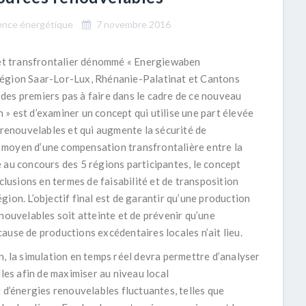
ience énergétique
7 novembre 2016
t transfrontalier dénommé « Energiewaben
Région Saar-Lor-Lux, Rhénanie-Palatinat et Cantons
r des premiers pas à faire dans le cadre de ce nouveau
» est d’examiner un concept qui utilise une part élevée
 renouvelables et qui augmente la sécurité de
 moyen d’une compensation transfrontalière entre la
 au concours des 5 régions participantes, le concept
nclusions en termes de faisabilité et de transposition
ion. L’objectif final est de garantir qu’une production
nouvelables soit atteinte et de prévenir qu’une
ause de productions excédentaires locales n’ait lieu.
n, la simulation en temps réel devra permettre d’analyser
lles afin de maximiser au niveau local
 d’énergies renouvelables fluctuantes, telles que