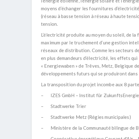
l’énergie éolienne, l’énergie solaire et l’énerg
moyens d’échanger les fournitures d’électricité
(réseau à basse tension à réseau à haute tensio
tension.
L’électricité produite au moyen du soleil, de la 
maximum par le truchement d’une gestion intel
réseaux de distribution. Comme les secteurs de
en plus demandeurs d’électricité, les effets qu
« Energiewaben » de Trêves, Metz, Belgique de 
développements futurs qui se produiront dans 
La transposition du projet incombe aux 8 parte
– IZES GmbH – Institut für ZukunftsEnergieS
– Stadtwerke Trier
– Stadtwerke Metz (Régies municipales)
– Ministère de la Communauté bilingue de B
– Coopérative énergétique
Courant d'Air
– 