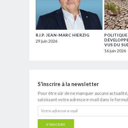
E… UN / UNE
R.I.P. JEAN-MARC HIERZIG
POLITIQUE
ECM-
DÉVELOPP
29 juin 2026
VUS DU SU
16 juin 2026
S'inscrire à la newsletter
Pour être sûr de ne manquer aucune actualité,
saisissant votre adresse e-mail dans le formul