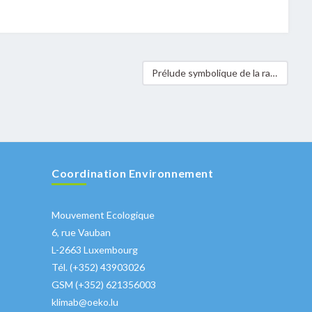
Prélude symbolique de la ratification de la Convention ILO 169 à Luxembourg marqué par 2.500 empreintes de pouce
Coordination Environnement
Mouvement Ecologique
6, rue Vauban
L-2663 Luxembourg
Tél. (+352) 43903026
GSM (+352) 621356003
klimab@oeko.lu