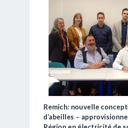
Remich: nouvelle concept
d’abeilles – approvisionn
Région en électricité de 