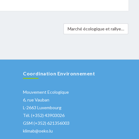
Marché écologique et rallye régional à vélo à Steinsel
Coordination Environnement
Mouvement Ecologique
6, rue Vauban
L-2663 Luxembourg
Tél. (+352) 43903026
GSM (+352) 621356003
klimab@oeko.lu