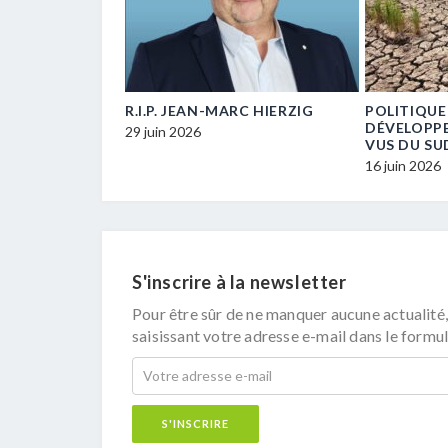
E… UN / UNE
R.I.P. JEAN-MARC HIERZIG
POLITIQUE
ECM-
DÉVELOPP
29 juin 2026
VUS DU SU
16 juin 2026
S'inscrire à la newsletter
Pour être sûr de ne manquer aucune actualité,
saisissant votre adresse e-mail dans le formul