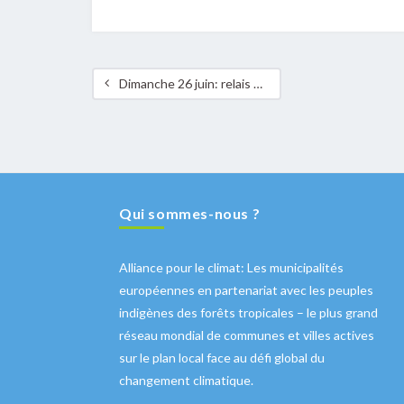
Dimanche 26 juin: relais pour le climat dans la vallée de l’Alzette
Qui sommes-nous ?
Alliance pour le climat: Les municipalités
européennes en partenariat avec les peuples
indigènes des forêts tropicales – le plus grand
réseau mondial de communes et villes actives
sur le plan local face au défi global du
changement climatique.