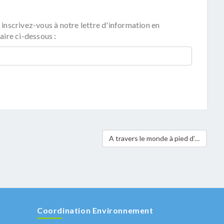
 inscrivez-vous à notre lettre d'information en
aire ci-dessous :
A travers le monde à pied d’enfant – édition 2011: les enfants remettent au ministre Schank plus de 23.000 Empreintes vertes collectées
Coordination Environnement