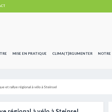
ACT
TRE
MISE EN PRATIQUE
CLIMA(T]RGUMENTER
NOTRE 
e et rallye régional à vélo à Steinsel
e régional à vélo à Steinsel