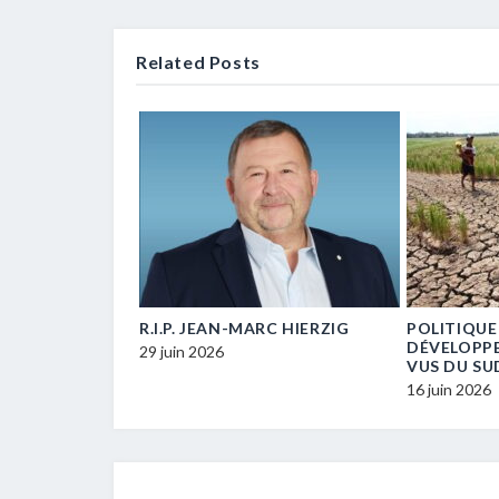
Related Posts
E… UN / UNE
R.I.P. JEAN-MARC HIERZIG
POLITIQUE
ECM-
DÉVELOPP
29 juin 2026
VUS DU SU
16 juin 2026