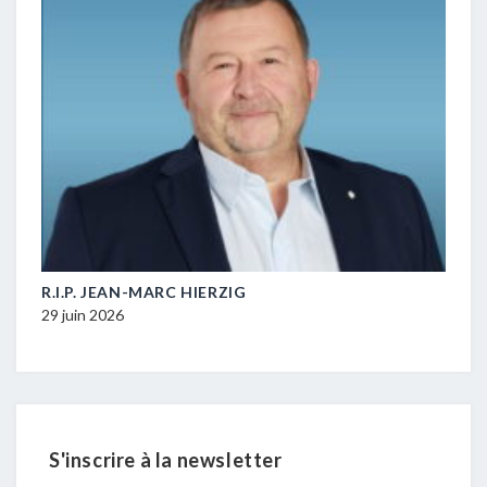
M-
R.I.P. JEAN-MARC HIERZIG
POL
DUR
29 juin 2026
16 ju
S'inscrire à la newsletter