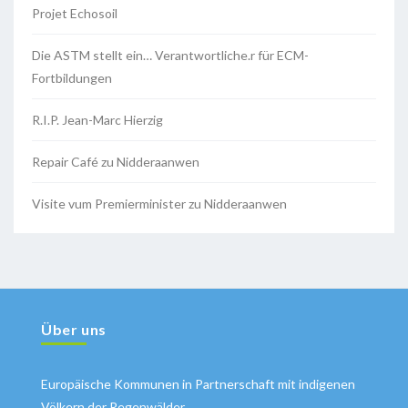
Projet Echosoil
Die ASTM stellt ein… Verantwortliche.r für ECM-
Fortbildungen
R.I.P. Jean-Marc Hierzig
Repair Café zu Nidderaanwen
Visite vum Premierminister zu Nidderaanwen
Über uns
Europäische Kommunen in Partnerschaft mit indigenen
Völkern der Regenwälder