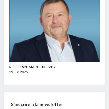
M-
R.I.P. JEAN-MARC HIERZIG
POL
DUR
29 juin 2026
16 ju
S'inscrire à la newsletter