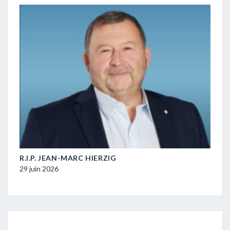
M-
R.I.P. JEAN-MARC HIERZIG
POL
DUR
29 juin 2026
16 ju