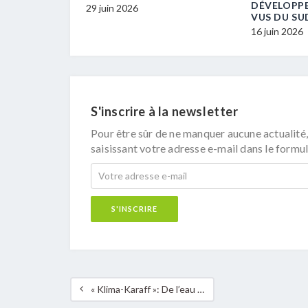
ECM-
DÉVELOPP
29 juin 2026
VUS DU SU
16 juin 2026
S'inscrire à la newsletter
Pour être sûr de ne manquer aucune actualité,
saisissant votre adresse e-mail dans le formul
« Klima-Karaff »: De l’eau du robinet pour la protection du climat