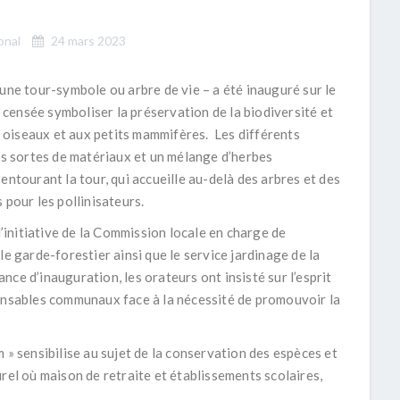
onal
24 mars 2023
– une tour-symbole ou
arbre de vie
– a été inauguré sur le
censée symboliser la préservation de la biodiversité et
ux oiseaux et aux petits mammifères. Les différents
tes sortes de matériaux et un mélange d’herbes
entourant la tour, qui accueille au-delà des arbres et des
 pour les pollinisateurs.
l’initiative de la Commission locale en charge de
le garde-forestier ainsi que le service jardinage de la
ce d’inauguration, les orateurs ont insisté sur l’esprit
ponsables communaux face à la nécessité de promouvoir la
 » sensibilise au sujet de la conservation des espèces et
rel où maison de retraite et établissements scolaires,