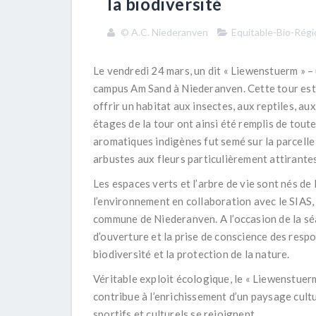
la biodiversité
© A.C. Niederanven
Equitable-Bio-Régi
Le vendredi 24 mars, un dit « Liewenstuerm » 
campus
Am Sand
à Niederanven. Cette tour est 
offrir un habitat aux insectes, aux reptiles, a
étages de la tour ont ainsi été remplis de tou
aromatiques indigènes fut semé sur la parcelle 
arbustes aux fleurs particulièrement attirantes
Les espaces verts et l’arbre de vie sont nés de 
l’environnement en collaboration avec le SIAS, 
commune de Niederanven. A l’occasion de la séan
d’ouverture et la prise de conscience des res
biodiversité et la protection de la nature.
Véritable exploit écologique, le « Liewenstuerm
contribue à l’enrichissement d’un paysage cultu
sportifs et culturels se rejoignent.