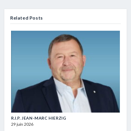
Related Posts
M-
R.I.P. JEAN-MARC HIERZIG
POL
DUR
29 juin 2026
16 ju