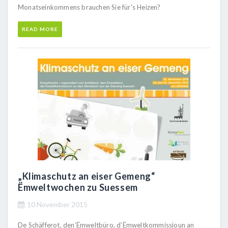
Monatseinkommens brauchen Sie für's Heizen?
READ MORE
„Klimaschutz an eiser Gemeng“
Ëmweltwochen zu Suessem
10 November 2015
De Schäfferot, den’Ëmweltbüro, d’Ëmweltkommissioun an