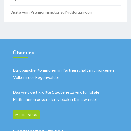
Visite vum Premierminister zu Nidderaanwen
Über uns
Europäische Kommunen in Partnerschaft mit indigenen
Völkern der Regenwälder
Das weltweit größte Städtenetzwerk für lokale
Maßnahmen gegen den globalen Klimawandel
MEHR INFOS
Koordination Umwelt