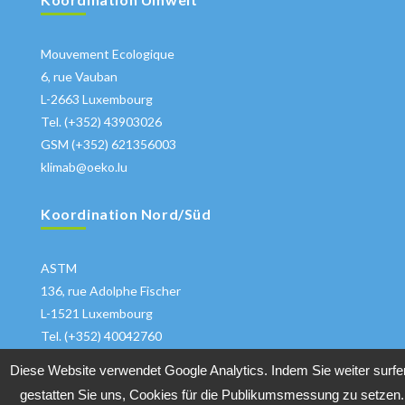
Mouvement Ecologique
6, rue Vauban
L-2663 Luxembourg
Tel. (+352) 43903026
GSM (+352) 621356003
klimab@oeko.lu
Koordination Nord/Süd
ASTM
136, rue Adolphe Fischer
L-1521 Luxembourg
Tel. (+352) 40042760
klima@astm.lu
Diese Website verwendet Google Analytics. Indem Sie weiter surfe
gestatten Sie uns, Cookies für die Publikumsmessung zu setzen.