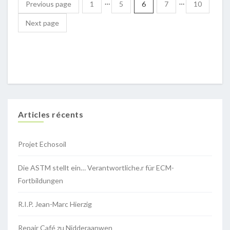
…
…
Previous page
1
5
6
7
10
Next page
Articles récents
Projet Echosoil
Die ASTM stellt ein… Verantwortliche.r für ECM-
Fortbildungen
R.I.P. Jean-Marc Hierzig
Repair Café zu Nidderaanwen