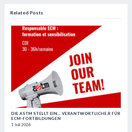
Related Posts
DIE ASTM STELLT EIN… VERANTWORTLICHE.R FÜR
R.I.
ECM-FORTBILDUNGEN
29 J
1 Juli 2026