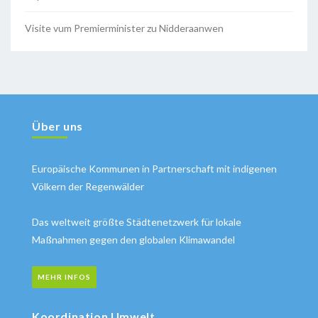
Visite vum Premierminister zu Nidderaanwen
Über uns
Europäische Kommunen in Partnerschaft mit indigenen
Völkern der Regenwälder
Das weltweit größte Städtenetzwerk für lokale
Maßnahmen gegen den globalen Klimawandel
MEHR INFOS
Koordination Umwelt