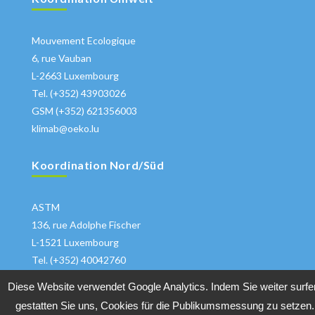
Mouvement Ecologique
6, rue Vauban
L-2663 Luxembourg
Tel. (+352) 43903026
GSM (+352) 621356003
klimab@oeko.lu
Koordination Nord/Süd
ASTM
136, rue Adolphe Fischer
L-1521 Luxembourg
Tel. (+352) 40042760
klima@astm.lu
Diese Website verwendet Google Analytics. Indem Sie weiter surfe
gestatten Sie uns, Cookies für die Publikumsmessung zu setzen.