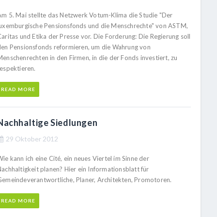
Am 5. Mai stellte das Netzwerk Votum-Klima die Studie "Der
luxemburgische Pensionsfonds und die Menschrechte" von ASTM,
aritas und Etika der Presse vor. Die Forderung: Die Regierung soll
den Pensionsfonds reformieren, um die Wahrung von
Menschenrechten in den Firmen, in die der Fonds investiert, zu
respektieren.
READ MORE
Nachhaltige Siedlungen
29 Oktober 2012
ie kann ich eine Cité, ein neues Viertel im Sinne der
achhaltigkeit planen? Hier ein Informationsblatt für
Gemeindeverantwortliche, Planer, Architekten, Promotoren.
READ MORE