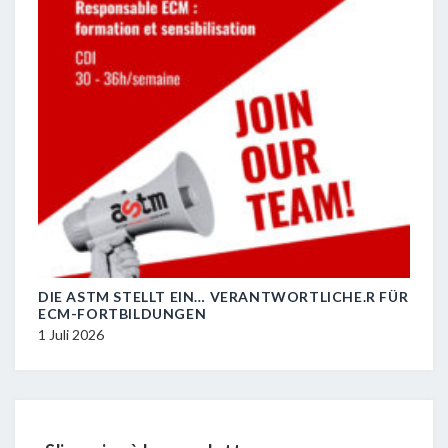
DIE ASTM STELLT EIN… VERANTWORTLICHE.R FÜR
R.I.P.
ECM-FORTBILDUNGEN
29 Juni
1 Juli 2026