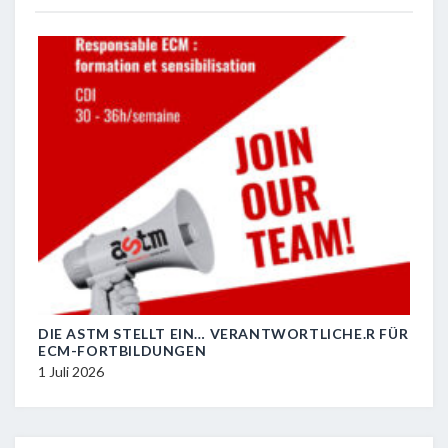
DIE ASTM STELLT EIN… VERANTWORTLICHE.R FÜR
R.I.
ECM-FORTBILDUNGEN
29 J
1 Juli 2026