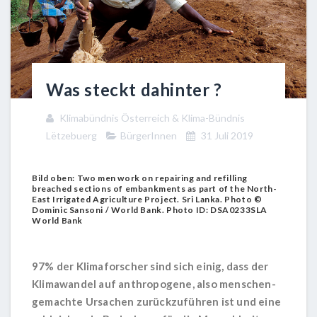
Was steckt dahinter ?
Klimabündnis Österreich & Klima-Bündnis
Lëtzebuerg
BürgerInnen
31 Juli 2019
Bild oben: Two men work on repairing and refilling
breached sections of embankments as part of the North-
East Irrigated Agriculture Project. Sri Lanka. Photo ©
Dominic Sansoni / World Bank. Photo ID: DSA0233SLA
World Bank
97%
der Klimaforscher sind sich einig, dass der
Klimawandel auf
anthropogene, also menschen-
gemachte Ursachen
zurückzuführen ist und eine