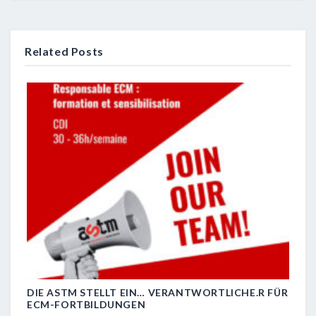
Related Posts
DIE ASTM STELLT EIN… VERANTWORTLICHE.R FÜR
R.I.
ECM-FORTBILDUNGEN
29 J