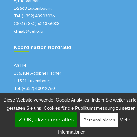
6, rue Vauban
L-2663 Luxembourg
Tel. (+352) 43903026
GSM (+352) 621356003
klimab@oeko.lu
Koordination Nord/Süd
ASTM
136, rue Adolphe Fischer
L-1521 Luxembourg
Tel. (+352) 40042760
klima@astm.lu
Diese Website verwendet Google Analytics. Indem Sie weiter surfe
gestatten Sie uns, Cookies für die Publikumsmessung zu setzen.
✓ OK, akzeptiere alles
Mehr
Personalisieren
Copyrights 2018 All Rights Reserved
Klimabuendnis
|
Informationen
Datenschutzhinweise