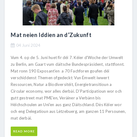
Mat neien Iddien an d’Zukunft
04 Juni 2024
Vum 4. op de 5. Juni huet fir déi 7. Kéier d’Woche der Umwelt
zu Berlin, am Gaart vum däitsche Bundespräsident, stattfonnt.
Mat ronn 190 Exposant’en a 70 Fachforen goufen déi
verschiddenst Themen ofgedeckt: Vun Ëmwelt iwwert
Ressourcen, Natur a Biodiversitéit, Energietransitioun a
Circular economy, wor alles derbäi. D’Participatioun wor och
gutt gestreet mat PME’en, Veräiner a Verbänn bis
Héichschoulen an Uni’en aus ganz Däitschland. Dës Kéier wor
och eng Delegatioun aus Lëtzebuerg, am ganzen 11 Persounen,
mat derbäi.
READ MORE