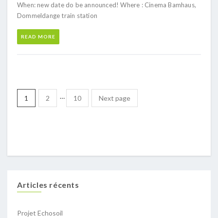
When: new date do be announced! Where : Cinema Bamhaus,
Dommeldange train station
READ MORE
…
1
2
10
Next page
Articles récents
Projet Echosoil