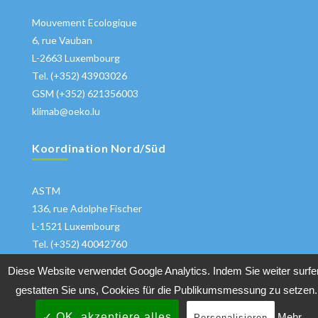
Mouvement Ecologique
6, rue Vauban
L-2663 Luxembourg
Tel. (+352) 43903026
GSM (+352) 621356003
klimab@oeko.lu
Koordination Nord/Süd
ASTM
136, rue Adolphe Fischer
L-1521 Luxembourg
Tel. (+352) 40042760
klima@astm.lu
Diese Website verwendet Google Analytics. Indem Sie weiter surfe
gestatten Sie uns, Cookies für die Publikumsmessung zu setzen.
✓ OK, akzeptiere alles
Mehr
Personalisieren