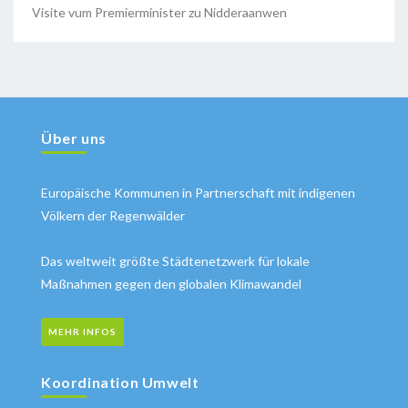
Visite vum Premierminister zu Nidderaanwen
Über uns
Europäische Kommunen in Partnerschaft mit indigenen
Völkern der Regenwälder
Das weltweit größte Städtenetzwerk für lokale
Maßnahmen gegen den globalen Klimawandel
MEHR INFOS
Koordination Umwelt