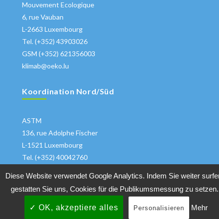
Mouvement Ecologique
6, rue Vauban
L-2663 Luxembourg
Tel. (+352) 43903026
GSM (+352) 621356003
klimab@oeko.lu
Koordination Nord/Süd
ASTM
136, rue Adolphe Fischer
L-1521 Luxembourg
Tel. (+352) 40042760
klima@astm.lu
Diese Website verwendet Google Analytics. Indem Sie weiter surfe
gestatten Sie uns, Cookies für die Publikumsmessung zu setzen.
✓ OK, akzeptiere alles
Mehr
Personalisieren
Copyrights 2018 All Rights Reserved
Klimabuendnis
|