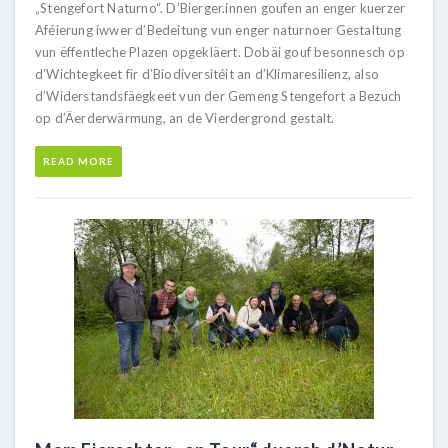
„Stengefort Naturno“. D’Bierger.innen goufen an enger kuerzer
Aféierung iwwer d’Bedeitung vun enger naturnoer Gestaltung
vun ëffentleche Plazen opgekläert. Dobäi gouf besonnesch op
d’Wichtegkeet fir d’Biodiversitéit an d’Klimaresilienz, also
d’Widerstandsfäegkeet vun der Gemeng Stengefort a Bezuch
op d’Äerderwärmung, an de Vierdergrond gestalt.
READ MORE