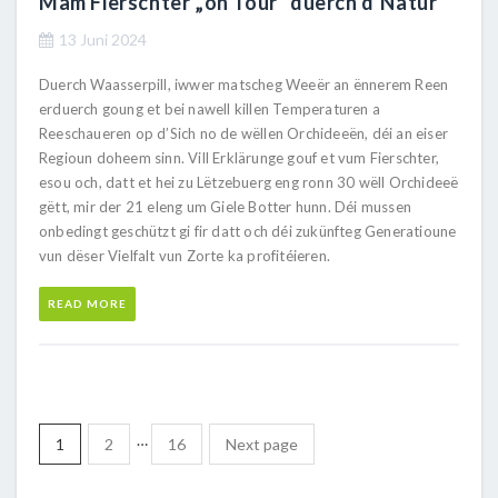
Mam Fierschter „on Tour“ duerch d’Natur
13 Juni 2024
Duerch Waasserpill, iwwer matscheg Weeër an ënnerem Reen
erduerch goung et bei nawell killen Temperaturen a
Reeschaueren op d’Sich no de wëllen Orchideeën, déi an eiser
Regioun doheem sinn. Vill Erklärunge gouf et vum Fierschter,
esou och, datt et hei zu Lëtzebuerg eng ronn 30 wëll Orchideeë
gëtt, mir der 21 eleng um Giele Botter hunn. Déi mussen
onbedingt geschützt gi fir datt och déi zukünfteg Generatioune
vun dëser Vielfalt vun Zorte ka profitéieren.
READ MORE
…
1
2
16
Next page