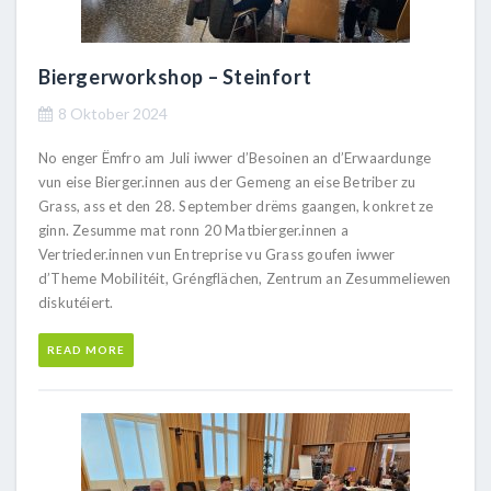
Biergerworkshop – Steinfort
8 Oktober 2024
No enger Ëmfro am Juli iwwer d’Besoinen an d’Erwaardunge
vun eise Bierger.innen aus der Gemeng an eise Betriber zu
Grass, ass et den 28. September drëms gaangen, konkret ze
ginn. Zesumme mat ronn 20 Matbierger.innen a
Vertrieder.innen vun Entreprise vu Grass goufen iwwer
d’Theme Mobilitéit, Gréngflächen, Zentrum an Zesummeliewen
diskutéiert.
READ MORE