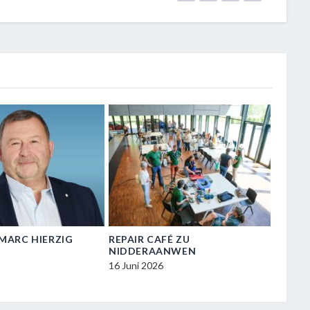
N-MARC HIERZIG
REPAIR CAFÉ ZU
VISIT
NIDDERAANWEN
ZU NI
16 Juni 2026
16 Juni