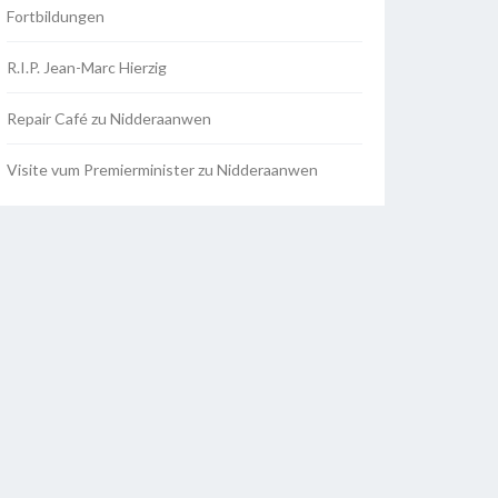
Fortbildungen
R.I.P. Jean-Marc Hierzig
Repair Café zu Nidderaanwen
Visite vum Premierminister zu Nidderaanwen