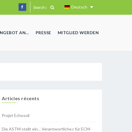
Deutsch
ANGEBOT AN…
PRESSE
MITGLIED WERDEN
Articles récents
Projet Echosoil
Die ASTM stellt ein… Verantwortliche.r für ECM-