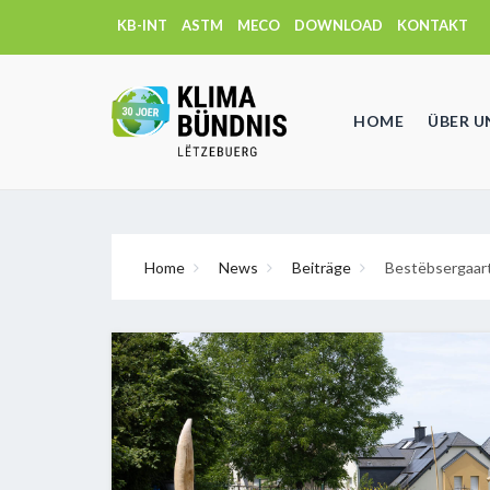
KB-INT
ASTM
MECO
DOWNLOAD
KONTAKT
HOME
ÜBER U
Home
News
Beiträge
Bestëbsergaart