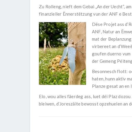
Zu Rolleng, nieft dem Gebai „An der Uecht“, 
finanzieller Ënnerstëtzung vun der ANF e Bes
Dëse Projet ass d’
ANF, Natur an Ëmwe
mat der Beplanzung
virbereet an d’Weeë
goufen duerno vum 
der Gemeng Péiteng
Besonnesch flott: o
haten, hunn aktiv m
Planze gesat an en 
Elo, wou alles fäerdeg ass, luet déi Plaz dozo
bleiwen, d’Joreszäite bewosst opzehuelen an dé