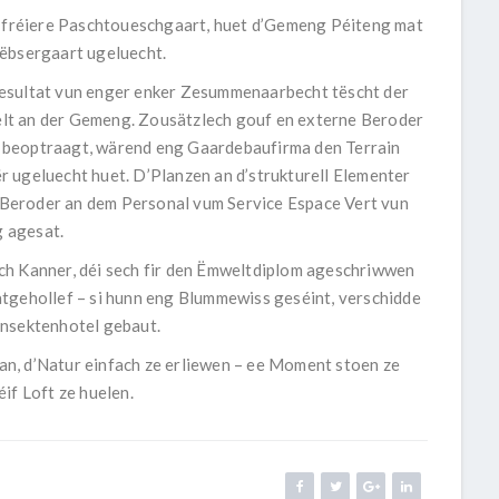
am fréiere Paschtoueschgaart, huet d’Gemeng Péiteng mat
tëbsergaart ugeluecht.
Resultat vun enger enker Zesummenaarbecht tëscht der
lt an der Gemeng. Zousätzlech gouf en externe Beroder
 beoptraagt, wärend eng Gaardebaufirma den Terrain
r ugeluecht huet. D’Planzen an d’strukturell Elementer
Beroder an dem Personal vum Service Espace Vert vun
 agesat.
ch Kanner, déi sech fir den Ëmweltdiplom ageschriwwen
atgehollef – si hunn eng Blummewiss geséint, verschidde
Insektenhotel gebaut.
u an, d’Natur einfach ze erliewen – ee Moment stoen ze
if Loft ze huelen.