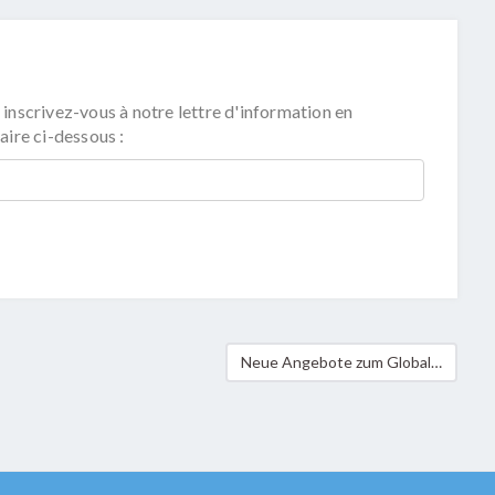
 inscrivez-vous à notre lettre d'information en
aire ci-dessous :
Neue Angebote zum Globalen Lernen und zur Bildung für nachhaltige Entwicklung (BNE) im Schuljahr 2025/26