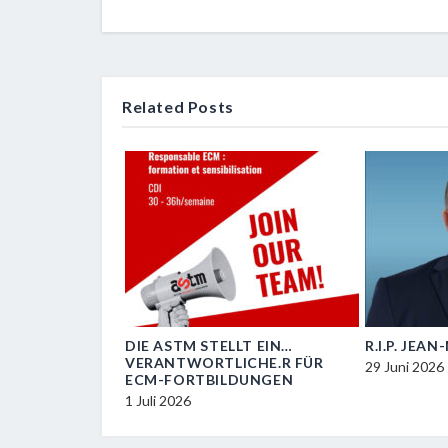
Related Posts
OIL
DIE ASTM STELLT EIN…
R.I.P. JEA
VERANTWORTLICHE.R FÜR
29 Juni 2026
ECM-FORTBILDUNGEN
1 Juli 2026