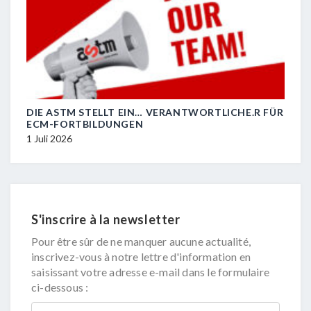
E.R FÜR
R.I.P. JEAN-MARC HIERZIG
29 Juni 2026
1
S'inscrire à la newsletter
Pour être sûr de ne manquer aucune actualité,
inscrivez-vous à notre lettre d'information en
saisissant votre adresse e-mail dans le formulaire
ci-dessous :