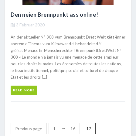
Den neien Brennpunkt ass online!
3 Februar 2020
An der aktueller N° 308 vum Brennpunkt Drëtt Welt gëtt ënner
anerem d’Thema vum Klimawandel behandelt: déi
gréisst Menace fir Mënscherechter! BrennpunktDrëttWelt N°
308 « Le monde n‘a jamais vu une menace de cette ampleur
pour les droits humains. Les économies de toutes les nations,
le tissu institutionnel, politique, social et culturel de chaque
État et les droits […]
READ MORE
…
Previous page
1
16
17