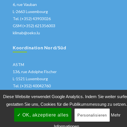
6, rue Vauban
L-2663 Luxembourg
Tel. (+352) 43903026
GSM (+352) 621356003
klimab@oeko.lu
Koordination Nord/Süd
ASTM
136, rue Adolphe Fischer
L-1521 Luxembourg
Tel. (+352) 40042760
klima@astm.lu
Diese Website verwendet Google Analytics. Indem Sie weiter surfe
gestatten Sie uns, Cookies für die Publikumsmessung zu setzen.
✓ OK, akzeptiere alles
Mehr
Personalisieren
Copyrights 2018 All Rights Reserved
Klimabuendnis
|
Informationen
Datenschutzhinweise