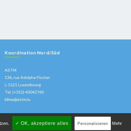
Koordination Nord/Süd
ASTM
136, rue Adolphe Fischer
L-1521 Luxembourg
Tel. (+352) 40042760
klima@astm.lu
etzen.
✓ OK, akzeptiere alles
Mehr
Personalisieren