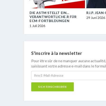
OIL
DIE ASTM STELLT EIN…
R.I.P. JEA
VERANTWORTLICHE.R FÜR
29 Juni 2026
ECM-FORTBILDUNGEN
1 Juli 2026
S'inscrire à la newsletter
Pour être sûr de ne manquer aucune actualité,
saisissant votre adresse e-mail dans le formul