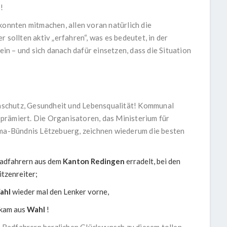
!
konnten mitmachen, allen voran natürlich die
 sollten aktiv „erfahren“, was es bedeutet, in der
n – und sich danach dafür einsetzen, dass die Situation
schutz, Gesundheit und Lebensqualität! Kommunal
prämiert. Die Organisatoren, das Ministerium für
ima-Bündnis Lëtzebuerg, zeichnen wiederum die besten
Radfahrern aus dem
Kanton Redingen
erradelt, bei den
itzenreiter;
ahl
wieder mal den Lenker vorne,
 kam aus
Wahl
!
Radfahrern herzlichen Glückwunsch zu diesem tollen