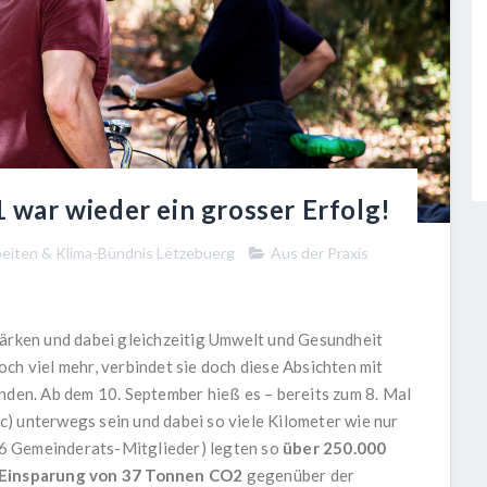
war wieder ein grosser Erfolg!
rbeiten & Klima-Bündnis Lëtzebuerg
Aus der Praxis
tärken und dabei gleichzeitig Umwelt und Gesundheit
ch viel mehr, verbindet sie doch diese Absichten mit
en. Ab dem 10. September hieß es – bereits zum 8. Mal
) unterwegs sein und dabei so viele Kilometer wie nur
6 Gemeinderats-Mitglieder) legten so
über 250.000
Einsparung von
37 Tonnen CO2
gegenüber der