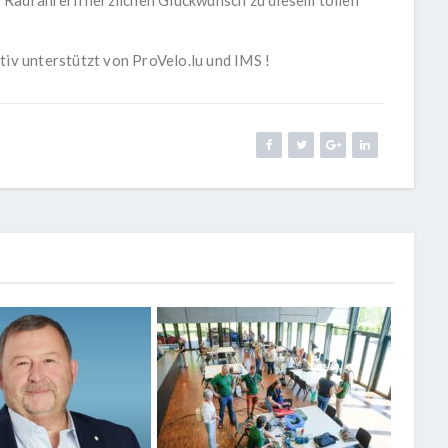
iv unterstützt von
ProVelo.lu
und
IMS
!