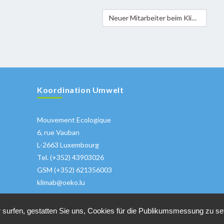
Neuer Mitarbeiter beim Klima-Bündnis Luxemburg
Koordination Umwelt
Mouvement Ecologique
6, rue Vauban
L-2663 Luxembourg
Tel. (+352) 43903026
GSM (+352) 621356003
klimab@oeko.lu
 surfen, gestatten Sie uns, Cookies für die Publikumsmessung zu s