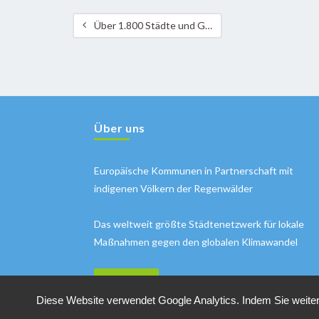
Über 1.800 Städte und Gemeinden setzen Zeichen für mehr Klimaschutz
Über uns
Europäische Kommunen in Partnerschaft mit
indigenen Völkern der Regenwälder
Das weltweit größte Städtenetzwerk für lokale
Maßnahmen gegen den globalen Klimawandel
MEHR INFOS
Diese Website verwendet Google Analytics. Indem Sie weiter