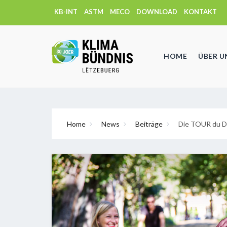
KB-INT
ASTM
MECO
DOWNLOAD
KONTAKT
HOME
ÜBER U
Home
News
Beiträge
Die TOUR du DU