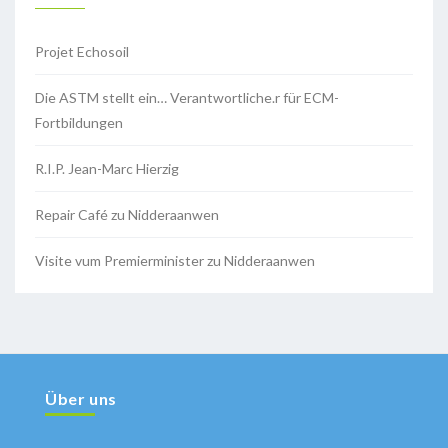
Projet Echosoil
Die ASTM stellt ein… Verantwortliche.r für ECM-
Fortbildungen
R.I.P. Jean-Marc Hierzig
Repair Café zu Nidderaanwen
Visite vum Premierminister zu Nidderaanwen
Über uns