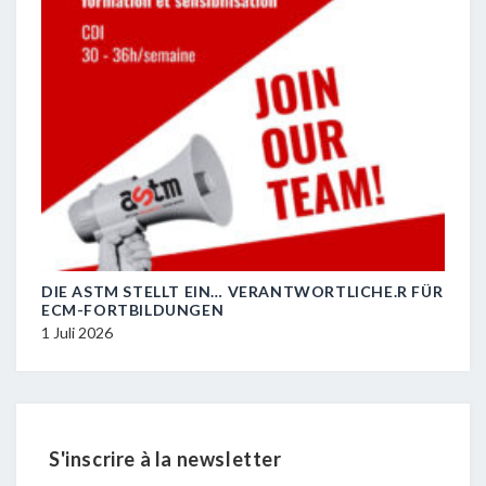
DIE ASTM STELLT EIN… VERANTWORTLICHE.R FÜR
R.I.
ECM-FORTBILDUNGEN
29 J
1 Juli 2026
S'inscrire à la newsletter