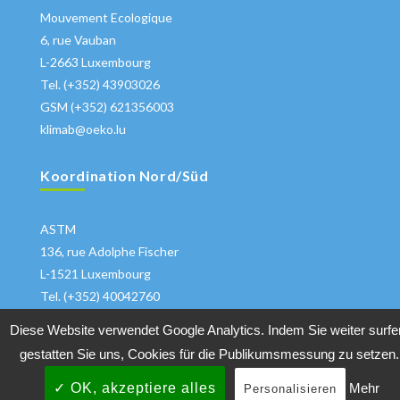
Mouvement Ecologique
6, rue Vauban
L-2663 Luxembourg
Tel. (+352) 43903026
GSM (+352) 621356003
klimab@oeko.lu
Koordination Nord/Süd
ASTM
136, rue Adolphe Fischer
L-1521 Luxembourg
Tel. (+352) 40042760
klima@astm.lu
Diese Website verwendet Google Analytics. Indem Sie weiter surfe
gestatten Sie uns, Cookies für die Publikumsmessung zu setzen.
✓ OK, akzeptiere alles
Mehr
Personalisieren