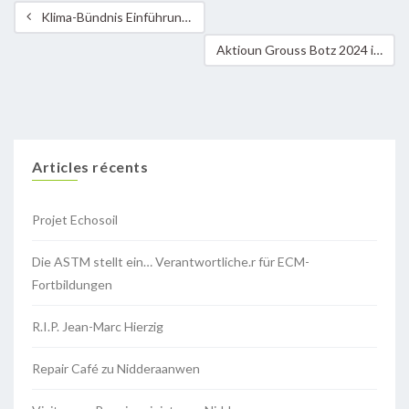
Klima-Bündnis Einführungswochenende in die Permakulturgestaltung 2024
Aktioun Grouss Botz 2024 in Roeser
Articles récents
Projet Echosoil
Die ASTM stellt ein… Verantwortliche.r für ECM-
Fortbildungen
R.I.P. Jean-Marc Hierzig
Repair Café zu Nidderaanwen