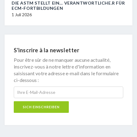
DIE ASTM STELLT EIN… VERANTWORTLICHE.R FÜR
R.I.
ECM-FORTBILDUNGEN
29 J
1 Juli 2026
S'inscrire à la newsletter
Pour être sûr de ne manquer aucune actualité,
inscrivez-vous à notre lettre d'information en
saisissant votre adresse e-mail dans le formulaire
ci-dessous :