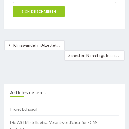
Klimawandel im Alzettetal ¼ – Filmabend „Wir retten die Welt“
Schëtter: Nohaltegt Iessen an der Maison Relais
Articles récents
Projet Echosoil
Die ASTM stellt ein… Verantwortliche.r für ECM-