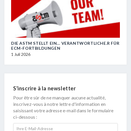
DIE ASTM STELLT EIN… VERANTWORTLICHE.R FÜR
R.I.
ECM-FORTBILDUNGEN
29 J
1 Juli 2026
S'inscrire à la newsletter
Pour être sûr de ne manquer aucune actualité,
inscrivez-vous à notre lettre d'information en
saisissant votre adresse e-mail dans le formulaire
ci-dessous :