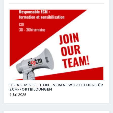
DIE ASTM STELLT EIN… VERANTWORTLICHE.R FÜR
R.I.
ECM-FORTBILDUNGEN
29 J
1 Juli 2026