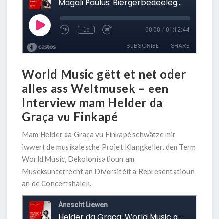
World Music gëtt et net oder
alles ass Weltmusek
– een
Interview mam Helder da
Graça vu Finkapé
Mam Helder da Graça vu
Finkapé
schwätze mir
iwwert de musikalesche Projet Klangkeller, den Term
World Music, Dekolonisatioun am
Museksunterrecht an Diversitéit a Representatioun
an de Concertshalen.