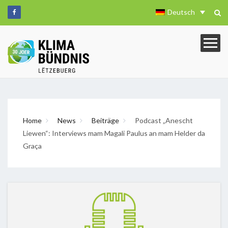
Deutsch
Home
News
Beiträge
Podcast „Anescht
Liewen“: Interviews mam Magali Paulus an mam Helder da
Graça