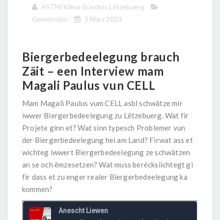
ASTM/Klima-Bündnis Lëtzebuerg
Gemeinden
3 März 2023
Biergerbedeelegung brauch
Zäit
– een Interview mam
Magali Paulus vun CELL
Mam Magali Paulus vum
CELL asbl
schwätze mir
iwwer Biergerbedeelegung zu Lëtzebuerg. Wat fir
Projete ginn et? Wat sinn typesch Problemer vun
der Biergerbedeelegung hei am Land? Firwat ass et
wichteg iwwert Biergerbedeelegung ze schwätzen
an se och ëmzesetzen? Wat muss berécksiichtegt gi
fir dass et zu enger realer Biergerbedeelegung ka
kommen?