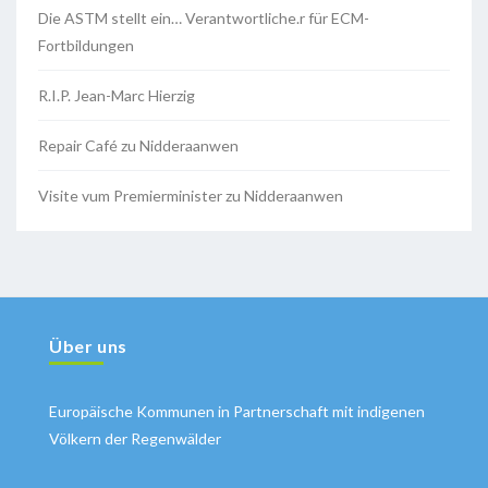
Die ASTM stellt ein… Verantwortliche.r für ECM-
Fortbildungen
R.I.P. Jean-Marc Hierzig
Repair Café zu Nidderaanwen
Visite vum Premierminister zu Nidderaanwen
Über uns
Europäische Kommunen in Partnerschaft mit indigenen
Völkern der Regenwälder