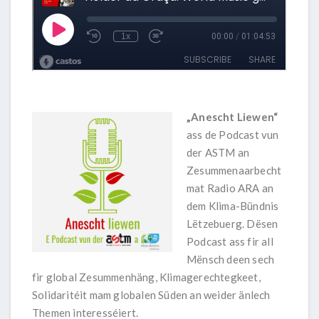
„Anescht Liewen“
ass de Podcast vun
der ASTM an
Zesummenaarbecht
mat Radio ARA an
dem Klima-Bündnis
Lëtzebuerg. Dësen
Podcast ass fir all
Mënsch deen sech
fir global Zesummenhäng, Klimagerechtegkeet,
Solidaritéit mam globalen Süden an weider änlech
Themen interesséiert.