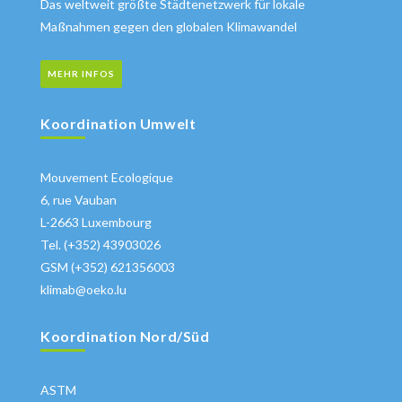
Das weltweit größte Städtenetzwerk für lokale
Maßnahmen gegen den globalen Klimawandel
MEHR INFOS
Koordination Umwelt
Mouvement Ecologique
6, rue Vauban
L-2663 Luxembourg
Tel. (+352) 43903026
GSM (+352) 621356003
klimab@oeko.lu
Koordination Nord/Süd
ASTM