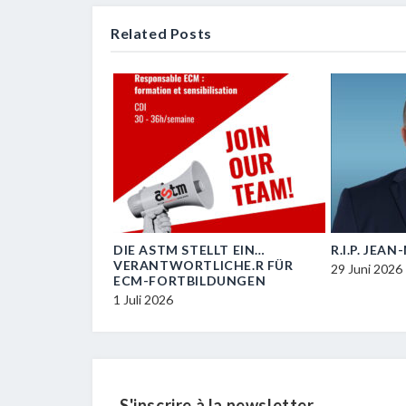
Related Posts
OIL
DIE ASTM STELLT EIN…
R.I.P. JEA
VERANTWORTLICHE.R FÜR
29 Juni 2026
ECM-FORTBILDUNGEN
1 Juli 2026
S'inscrire à la newsletter