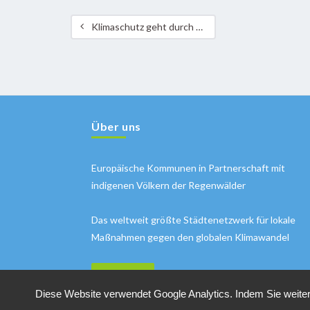
Klimaschutz geht durch den Magen!
Über uns
Europäische Kommunen in Partnerschaft mit
indigenen Völkern der Regenwälder
Das weltweit größte Städtenetzwerk für lokale
Maßnahmen gegen den globalen Klimawandel
MEHR INFOS
Diese Website verwendet Google Analytics. Indem Sie weiter