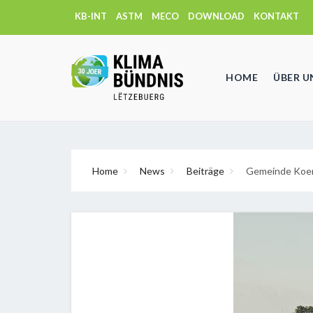
KB-INT
ASTM
MECO
DOWNLOAD
KONTAKT
HOME
ÜBER U
Home
News
Beiträge
Gemeinde Koeri