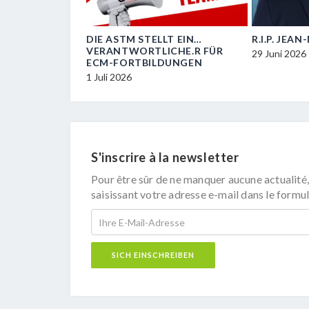
OIL
DIE ASTM STELLT EIN…
R.I.P. JEA
VERANTWORTLICHE.R FÜR
29 Juni 2026
ECM-FORTBILDUNGEN
1 Juli 2026
S'inscrire à la newsletter
Pour être sûr de ne manquer aucune actualité,
saisissant votre adresse e-mail dans le formul