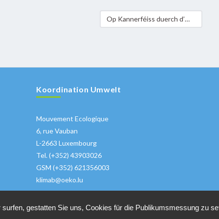
Op Kannerféiss duerch d’Welt 2009 – Mehr als 3500 Kinder machen mit !
Koordination Umwelt
Mouvement Ecologique
6, rue Vauban
L-2663 Luxembourg
Tel. (+352) 43903026
GSM (+352) 621356003
klimab@oeko.lu
 surfen, gestatten Sie uns, Cookies für die Publikumsmessung zu s