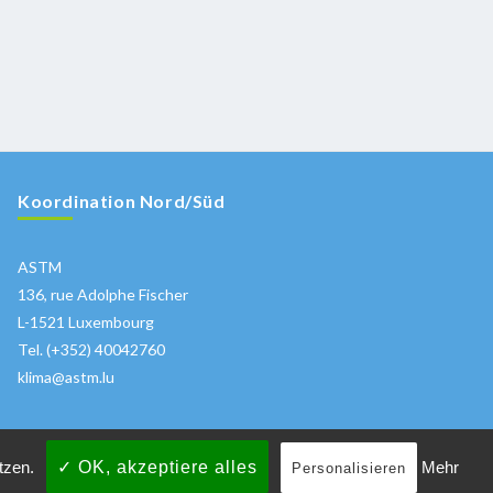
Koordination Nord/Süd
ASTM
136, rue Adolphe Fischer
L-1521 Luxembourg
Tel. (+352) 40042760
klima@astm.lu
etzen.
✓ OK, akzeptiere alles
Mehr
Personalisieren