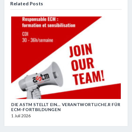
Related Posts
DIE ASTM STELLT EIN… VERANTWORTLICHE.R FÜR
R.I.
ECM-FORTBILDUNGEN
29 J
1 Juli 2026