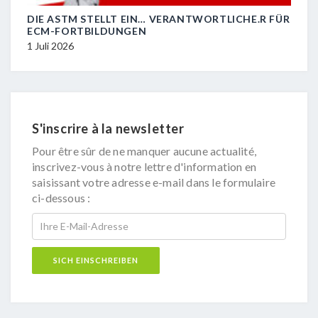
DIE ASTM STELLT EIN… VERANTWORTLICHE.R FÜR
L’A
ECM-FORTBILDUNGEN
FOR
1 Juli 2026
1 Jul
S'inscrire à la newsletter
Pour être sûr de ne manquer aucune actualité,
inscrivez-vous à notre lettre d'information en
saisissant votre adresse e-mail dans le formulaire
ci-dessous :