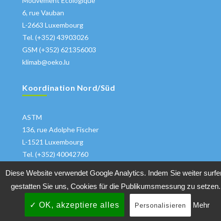
Mouvement Ecologique
6, rue Vauban
L-2663 Luxembourg
Tel. (+352) 43903026
GSM (+352) 621356003
klimab@oeko.lu
Koordination Nord/Süd
ASTM
136, rue Adolphe Fischer
L-1521 Luxembourg
Tel. (+352) 40042760
klima@astm.lu
Diese Website verwendet Google Analytics. Indem Sie weiter surfe
gestatten Sie uns, Cookies für die Publikumsmessung zu setzen.
✓ OK, akzeptiere alles
Mehr
Personalisieren
Copyrights 2018 All Rights Reserved
Klimabuendnis
|