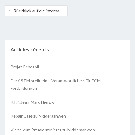
Rückblick auf die internationale Jahreskonferenz (CAIC22) des Klima-Bündnis in Hesperingen
Articles récents
Projet Echosoil
Die ASTM stellt ein… Verantwortliche.r für ECM-
Fortbildungen
R.I.P. Jean-Marc Hierzig
Repair Café zu Nidderaanwen
Visite vum Premierminister zu Nidderaanwen