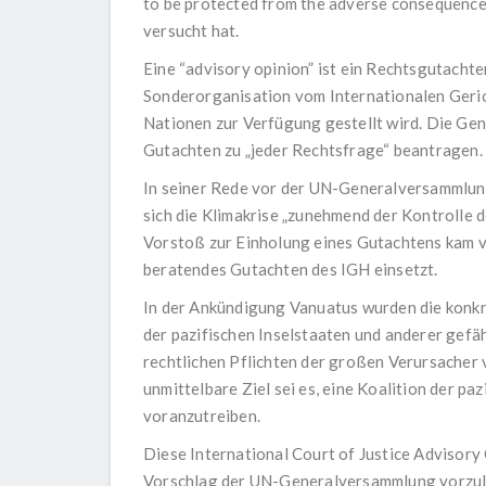
to be protected from the adverse consequences
versucht hat.
Eine “advisory opinion” ist ein Rechtsgutachte
Sonderorganisation vom Internationalen Geric
Nationen zur Verfügung gestellt wird. Die Ge
Gutachten zu „jeder Rechtsfrage“ beantragen.
In seiner Rede vor der UN-Generalversammlun
sich die Klimakrise „zunehmend der Kontrolle 
Vorstoß zur Einholung eines Gutachtens kam vo
beratendes Gutachten des IGH einsetzt.
In der Ankündigung Vanuatus wurden die konk
der pazifischen Inselstaaten und anderer gefä
rechtlichen Pflichten der großen Verursacher
unmittelbare Ziel sei es, eine Koalition der paz
voranzutreiben.
Diese International Court of Justice Advisor
Vorschlag der UN-Generalversammlung vorzul