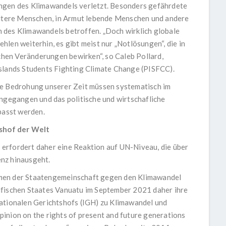
ngen des Klimawandels verletzt. Besonders gefährdete
 ältere Menschen, in Armut lebende Menschen und andere
 des Klimawandels betroffen. „Doch wirklich globale
len weiterhin, es gibt meist nur „Notlösungen“, die in
ichen Veränderungen bewirken“, so Caleb Pollard,
Islands Students Fighting Climate Change (PISFCC).
te Bedrohung unserer Zeit müssen systematisch im
ngegangen und das politische und wirtschafliche
asst werden.
shof der Welt
erfordert daher eine Reaktion auf UN-Niveau, die über
nz hinausgeht.
men der Staatengemeinschaft gegen den Klimawandel
ifischen Staates Vanuatu im September 2021 daher ihre
nationalen Gerichtshofs (IGH) zu Klimawandel und
inion on the rights of present and future generations