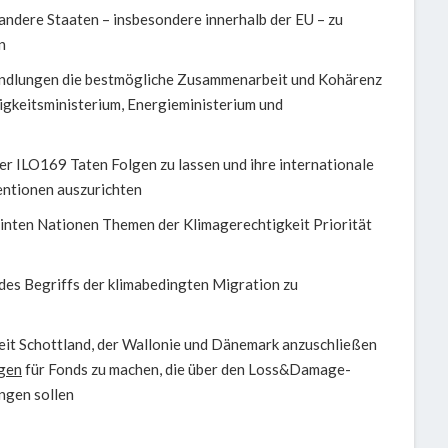
h andere Staaten – insbesondere innerhalb der EU – zu
n
handlungen die bestmögliche Zusammenarbeit und Kohärenz
igkeitsministerium, Energieministerium und
r ILO169 Taten Folgen zu lassen und ihre internationale
entionen auszurichten
einten Nationen Themen der Klimagerechtigkeit Priorität
des Begriffs der klimabedingten Migration zu
keit Schottland, der Wallonie und Dänemark anzuschließen
agen
für Fonds zu machen, die über den Loss&Damage-
ngen sollen