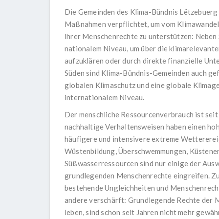
Die Gemeinden des Klima-Bündnis Lëtzebuerg h
Maßnahmen verpflichtet, um vom Klimawandel 
ihrer Menschenrechte zu unterstützen: Neben
nationalem Niveau, um über die klimarelevant
aufzuklären oder durch direkte finanzielle Un
Süden sind Klima-Bündnis-Gemeinden auch gefor
globalen Klimaschutz und eine globale Klimage
internationalem Niveau.
Der menschliche Ressourcenverbrauch ist seit
nachhaltige Verhaltensweisen haben einen hoh
häufigere und intensivere extreme Wetterereig
Wüstenbildung, Überschwemmungen, Küsteneros
Süßwasserressourcen sind nur einige der Auswi
grundlegenden Menschenrechte eingreifen. Zud
bestehende Ungleichheiten und Menschenrecht
andere verschärft: Grundlegende Rechte der M
leben, sind schon seit Jahren nicht mehr gewä