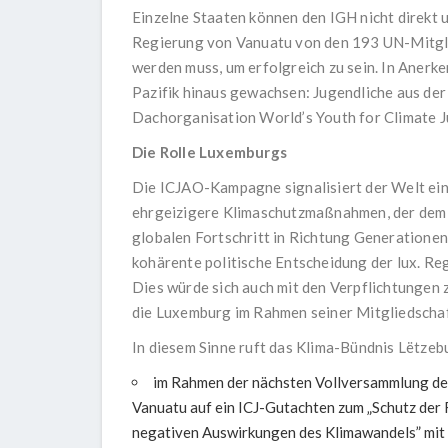
Einzelne Staaten können den IGH nicht direkt 
Regierung von Vanuatu von den 193 UN-Mitgl
werden muss, um erfolgreich zu sein. In Aner
Pazifik hinaus gewachsen: Jugendliche aus der
Dachorganisation World’s Youth for Climate 
Die Rolle Luxemburgs
Die ICJAO-Kampagne signalisiert der Welt ein
ehrgeizigere Klimaschutzmaßnahmen, der dem K
globalen Fortschritt in Richtung Generationen
kohärente politische Entscheidung der lux. Re
Dies würde sich auch mit den Verpflichtunge
die Luxemburg im Rahmen seiner Mitgliedscha
In diesem Sinne ruft das Klima-Bündnis Lëtzeb
im Rahmen der nächsten Vollversammlung de
Vanuatu auf ein ICJ-Gutachten zum „Schutz der 
negativen Auswirkungen des Klimawandels” mit 