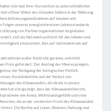
aben sich laut ihrer Konvention zu unterschiedlichen
betroffene Völker des Globalen Südens in der Wahrung
 Sensibilisierungsmaßnahmen auf lokalem und
en Folgen unseres energieintensiven Lebensstandards
terstützung von Partnerorganisationen im globalen
dert, sich als Netzwerk politisch für den lokalen und
rechtigkeit einzusetzen, dies auf nationalem wie auf
 Jahrzehnten außer Kontrolle geraten, und nicht
en Preis gefordert: Der Anstieg des Meeresspiegels,
nisse, der Rückgang der biologischen Vielfalt,
ion, Korallenbleiche und der Verlust von
rkungen des Klimawandels, die direkt in unsere
em hat sich gezeigt, dass der Klimawandel bereits
sprobleme wie Armut, Wohlstandsgefälle und viele
enschen, die an der vordersten Front des Klimawandels
hrleistet: Die Rechte auf Leben, Wohnen, Nahrung und