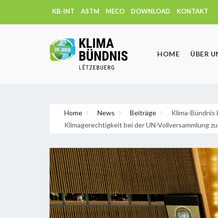
KB-INT
ASTM
MECO
DOWNLOAD
KONTAKT
HOME
ÜBER U
Home
News
Beiträge
Klima-Bündnis 
Klimagerechtigkeit bei der UN-Vollversammlung z