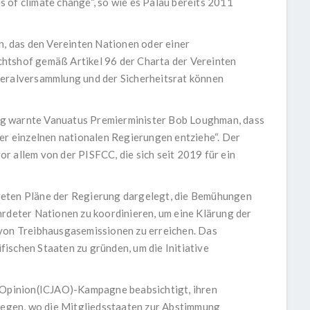
 of climate change“, so wie es Palau bereits 2011
n, das den Vereinten Nationen oder einer
htshof gemäß Artikel 96 der Charta der Vereinten
neralversammlung und der Sicherheitsrat können
g warnte Vanuatus Premierminister Bob Loughman, dass
der einzelnen nationalen Regierungen entziehe“. Der
r allem von der PISFCC, die sich seit 2019 für ein
reten Pläne der Regierung dargelegt, die Bemühungen
hrdeter Nationen zu koordinieren, um eine Klärung der
 von Treibhausgasemissionen zu erreichen. Das
ifischen Staaten zu gründen, um die Initiative
y Opinion(ICJAO)-Kampagne beabsichtigt, ihren
egen, wo die Mitgliedsstaaten zur Abstimmung