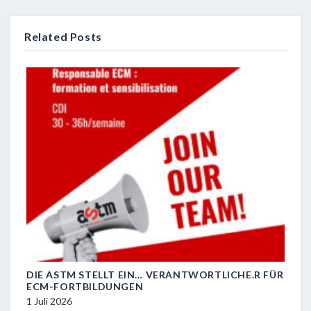
Related Posts
DIE ASTM STELLT EIN… VERANTWORTLICHE.R FÜR
R.I.
ECM-FORTBILDUNGEN
29 J
1 Juli 2026