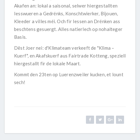
Akafen an: lokal a saisonal, selwer hiergestallten
Iesswueren a Gedrénks, Konschtwierker, Bijouen,
Kleeder a villes méi. Och fir Iessen an Drénken ass
beschtens gesuergt. Alles natierlech op nohalteger
Basis.
Dëst Joer nei: d'Klimateam verkeeft de "Klima –
Kuerf", en Akafskuerf aus Fairtrade Kotteng, speziell
hiergestallt fir de lokale Maart.
Kommt den 23ten op Luerenzweiler kucken, et lount
sech!