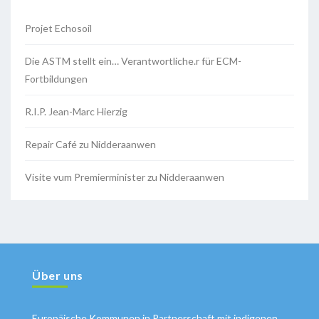
Projet Echosoil
Die ASTM stellt ein… Verantwortliche.r für ECM-
Fortbildungen
R.I.P. Jean-Marc Hierzig
Repair Café zu Nidderaanwen
Visite vum Premierminister zu Nidderaanwen
Über uns
Europäische Kommunen in Partnerschaft mit indigenen