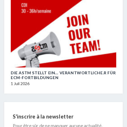
DIE ASTM STELLT EIN… VERANTWORTLICHE.R FÜR
R.I.
ECM-FORTBILDUNGEN
29 J
1 Juli 2026
S'inscrire à la newsletter
Pour être sûr de ne manquer aucune actualité,