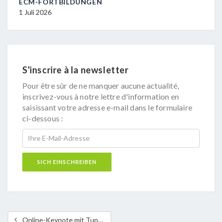
ECM-FORTBILDUNGEN
29 Juni
1 Juli 2026
S'inscrire à la newsletter
Pour être sûr de ne manquer aucune actualité,
inscrivez-vous à notre lettre d'information en
saisissant votre adresse e-mail dans le formulaire
ci-dessous :
Online-Keynote mit Tupoka Ogette „Exit RACISM – Rassismuskritisch denken, sprechen und handeln“ (ausgebucht)