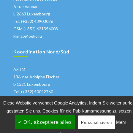
6, rue Vauban
L-2663 Luxembourg
Tel. (+352) 43903026
GSM (+352) 621356003
klimab@oeko.lu
Koordination Nord/Süd
ASTM
136, rue Adolphe Fischer
L-1521 Luxembourg
Tel. (+352) 40042760
klima@astm.lu
Diese Website verwendet Google Analytics. Indem Sie weiter surfe
gestatten Sie uns, Cookies für die Publikumsmessung zu setzen.
✓ OK, akzeptiere alles
Mehr
Personalisieren
Copyrights 2018 All Rights Reserved
Klimabuendnis
|