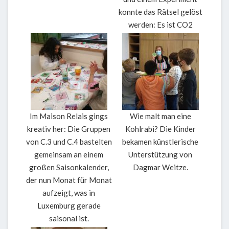
konnte das Rätsel gelöst
werden: Es ist CO2
Im Maison Relais gings
Wie malt man eine
kreativ her: Die Gruppen
Kohlrabi? Die Kinder
von C.3 und C.4 bastelten
bekamen künstlerische
gemeinsam an einem
Unterstützung von
großen Saisonkalender,
Dagmar Weitze.
der nun Monat für Monat
aufzeigt, was in
Luxemburg gerade
saisonal ist.