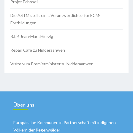
Projet Echosoil
Die ASTM stellt ein… Verantwortliche.r für ECM-
Fortbildungen
R.I.P. Jean-Marc Hierzig
Repair Café zu Nidderaanwen
Visite vum Premierminister zu Nidderaanwen
Über uns
Europäische Kommunen in Partnerschaft mit indigenen
Völkern der Regenwälder