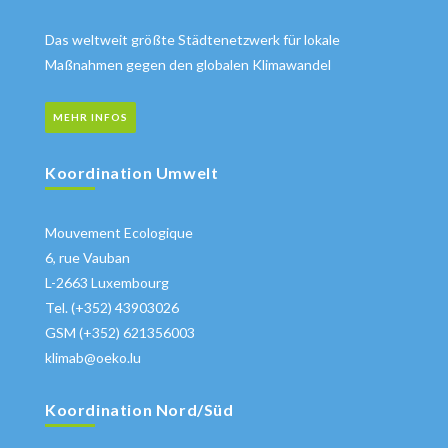
Das weltweit größte Städtenetzwerk für lokale
Maßnahmen gegen den globalen Klimawandel
MEHR INFOS
Koordination Umwelt
Mouvement Ecologique
6, rue Vauban
L-2663 Luxembourg
Tel. (+352) 43903026
GSM (+352) 621356003
klimab@oeko.lu
Koordination Nord/Süd