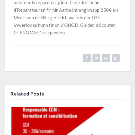
oder deels reparéiert ginn. Trotzdem hunn
d’Reparateuren fir hir Aarbecht eng knapp 250€ als
Merci vun de Bierger kritt, wat sie der LGS
iwwerlooss hunn fir un d’ONGD ,Guiden a Scouten
fir ENG Welt’ ze spenden.
Related Posts