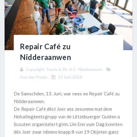
Repair Café zu
Nidderaanwen
Copyright Texte & Pic A.C. Niederanven
Aus der Praxis
13 Juni 2026
De Samschden, 13. Juni, war nees ee Repair Café zu
Nidderaanwen.
De Repair Café dëst Joer ass zesumme mat dem
Nohaltegkeetsgrupp vun de Lëtzebuerger Guiden a
Scouten organiséiert ginn. Um Enn vum Dag konnten
dës Joer zwar nëmme knapp 8 vun 19 Objeten ganz