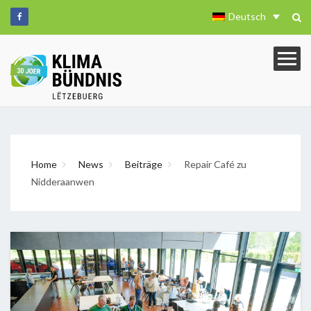
Deutsch
Home
News
Beiträge
Repair Café zu
Nidderaanwen