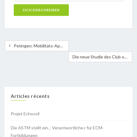
Petingen: Mobilitäts-App – Alles rund um Fortbewegung an einem Ort
Die neue Studie des Club of Rome und des Wuppertal Instituts – eine Konferenz von Mouvement Ecologique und der Chambre des salariés
Articles récents
Projet Echosoil
Die ASTM stellt ein… Verantwortliche.r für ECM-
Fortbildungen