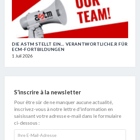
DIE ASTM STELLT EIN… VERANTWORTLICHE.R FÜR
R.I.
ECM-FORTBILDUNGEN
29 J
1 Juli 2026
S'inscrire à la newsletter
Pour être sûr de ne manquer aucune actualité,
inscrivez-vous à notre lettre d'information en
saisissant votre adresse e-mail dans le formulaire
ci-dessous :