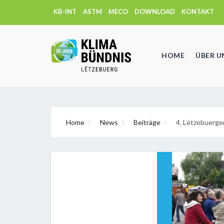
KB-INT
ASTM
MECO
DOWNLOAD
KONTAKT
HOME
ÜBER U
Home
News
Beiträge
4. Lëtzebuerge