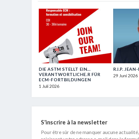
OIL
DIE ASTM STELLT EIN…
R.I.P. JEA
VERANTWORTLICHE.R FÜR
29 Juni 2026
ECM-FORTBILDUNGEN
1 Juli 2026
S'inscrire à la newsletter
Pour être sûr de ne manquer aucune actualité,
saisissant votre adresse e-mail dans le formul