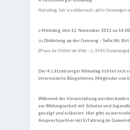
Nohalteg, fair a solidaresch: aktiv Gemengen
e
Méindeg
,
den 12. November 2012 vu 14.00
zu
Diddeleng op der Gemeng –
Salle Nic Birt
(
Place de l’Hôtel de Ville – L-3590 Dudelange
)
Der 4. Lëtzebuerger Klimadag richtet sich 
interessierte BürgerInnen, Mitglieder vo
Während der Veranstaltung werden konkret
zur Bildungsarbeit mit Schulen und Jugendh
gezeigt und erläutert. Hier gibt es wertvoll
Ansprechpartner mit Erfahrung im Gemeind