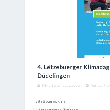
4. Lëtzebuerger Klimadag
Düdelingen
Klima-Bündnis Lëtzebuerg
Aus der Prax
Invitatioun op den
4. Lëtzebuerger Klimadag