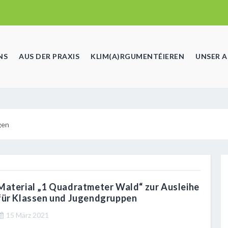
NS
AUS DER PRAXIS
KLIM(A)RGUMENTÉIEREN
UNSER 
gen
Material „1 Quadratmeter Wald“ zur Ausleihe
für Klassen und Jugendgruppen
15 März 2021