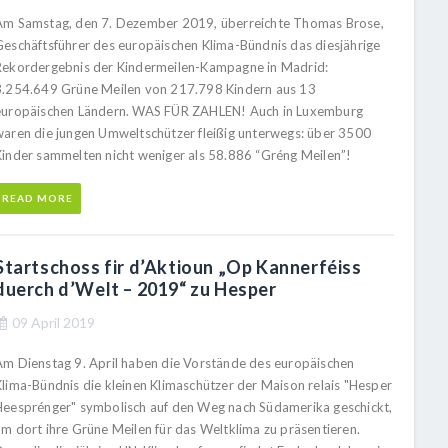
Am Samstag, den 7. Dezember 2019, überreichte Thomas Brose,
Geschäftsführer des europäischen Klima-Bündnis das diesjährige
Rekordergebnis der Kindermeilen-Kampagne in Madrid:
3.254.649 Grüne Meilen von 217.798 Kindern aus 13
europäischen Ländern. WAS FÜR ZAHLEN! Auch in Luxemburg
waren die jungen Umweltschützer fleißig unterwegs: über 3500
Kinder sammelten nicht weniger als 58.886 “Gréng Meilen”!
READ MORE
Startschoss fir d’Aktioun „Op Kannerféiss
duerch d’Welt – 2019“ zu Hesper
09 April 2019
Am Dienstag 9. April haben die Vorstände des europäischen
Klima-Bündnis die kleinen Klimaschützer der Maison relais "Hesper
Heesprénger" symbolisch auf den Weg nach Südamerika geschickt,
um dort ihre Grüne Meilen für das Weltklima zu präsentieren.