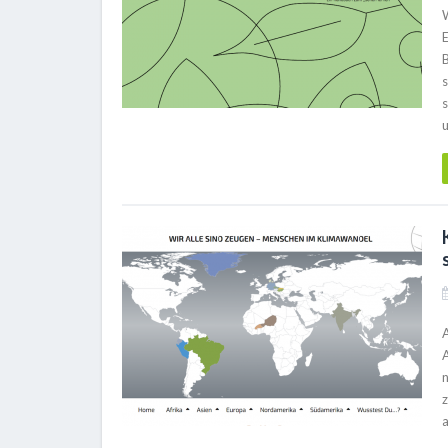
s
s
A
z