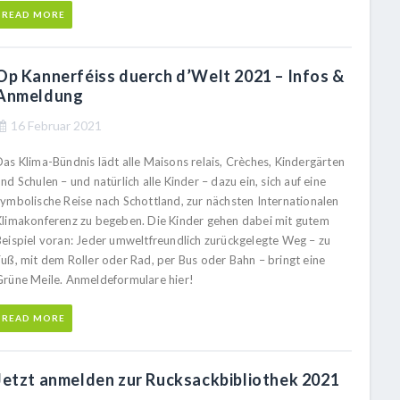
READ MORE
Op Kannerféiss duerch d’Welt 2021 – Infos &
Anmeldung
16 Februar 2021
Das Klima-Bündnis lädt alle Maisons relais, Crèches, Kindergärten
nd Schulen – und natürlich alle Kinder – dazu ein, sich auf eine
symbolische Reise nach Schottland, zur nächsten Internationalen
Klimakonferenz zu begeben. Die Kinder gehen dabei mit gutem
Beispiel voran: Jeder umweltfreundlich zurückgelegte Weg – zu
Fuß, mit dem Roller oder Rad, per Bus oder Bahn – bringt eine
Grüne Meile. Anmeldeformulare hier!
READ MORE
Jetzt anmelden zur Rucksackbibliothek 2021