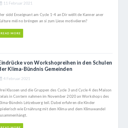
11 Februar 2021
Der sidd Enseignant am Cycle 1-4 an Dir wëllt de Kanner aner
Kulture méi no bréngen an si zum Liese motivéieren?
READ MORE
Eindrücke von Workshopreihen in den Schulen
der Klima-Bündnis Gemeinden
4 Februar 2021
Drei Klassen und die Gruppen des Cycle 3 und Cycle 4 des Maison
Relais in Contern nahmen im November 2020 an Workshops des
Klima-Bündnis Lëtzebuerg teil. Dabei erfuhren die Kinder
spielerisch wie Ernährung mit dem Klima und dem Klimawandel
zusammenhängt.
READ MORE