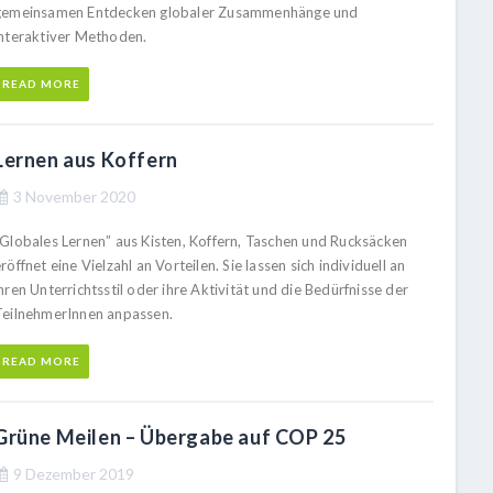
gemeinsamen Entdecken globaler Zusammenhänge und
interaktiver Methoden.
READ MORE
Lernen aus Koffern
3 November 2020
“Globales Lernen” aus Kisten, Koffern, Taschen und Rucksäcken
röffnet eine Vielzahl an Vorteilen. Sie lassen sich individuell an
hren Unterrichtsstil oder ihre Aktivität und die Bedürfnisse der
TeilnehmerInnen anpassen.
READ MORE
Grüne Meilen – Übergabe auf COP 25
9 Dezember 2019