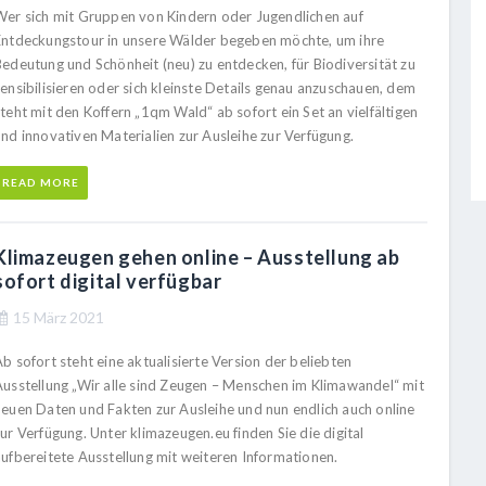
Wer sich mit Gruppen von Kindern oder Jugendlichen auf
Entdeckungstour in unsere Wälder begeben möchte, um ihre
Bedeutung und Schönheit (neu) zu entdecken, für Biodiversität zu
ensibilisieren oder sich kleinste Details genau anzuschauen, dem
teht mit den Koffern „1qm Wald“ ab sofort ein Set an vielfältigen
und innovativen Materialien zur Ausleihe zur Verfügung.
READ MORE
Klimazeugen gehen online – Ausstellung ab
sofort digital verfügbar
15 März 2021
b sofort steht eine aktualisierte Version der beliebten
Ausstellung „Wir alle sind Zeugen – Menschen im Klimawandel“ mit
neuen Daten und Fakten zur Ausleihe und nun endlich auch online
ur Verfügung. Unter klimazeugen.eu finden Sie die digital
aufbereitete Ausstellung mit weiteren Informationen.