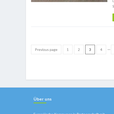
S
…
Previous page
1
2
3
4
Über uns