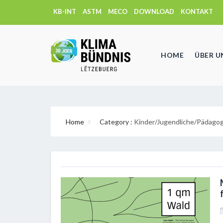
KB-INT
ASTM
MECO
DOWNLOAD
KONTAKT
HOME
ÜBER U
Home
Category :
Kinder/Jugendliche/Pädago