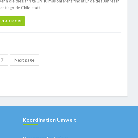
Denn die diesjährige UN-Klimakonferenz findet Ende des Jahres in
antiago de Chile statt.
READ MORE
7
Next page
Koordination Umwelt