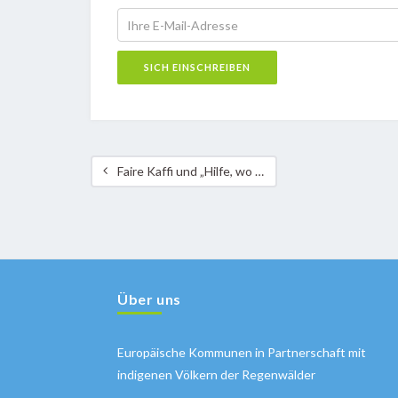
Faire Kaffi und „Hilfe, wo ist mein Klopapier“
Über uns
Europäische Kommunen in Partnerschaft mit
indigenen Völkern der Regenwälder