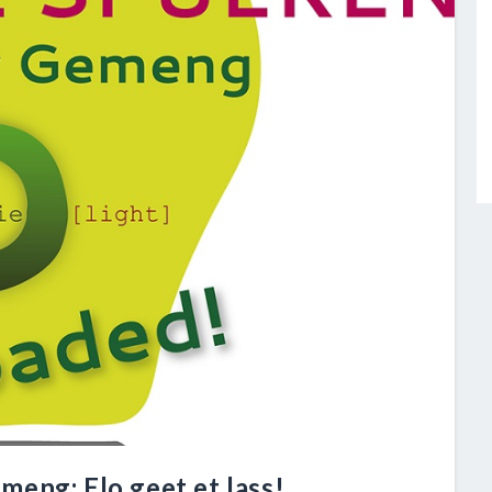
eng: Elo geet et lass!