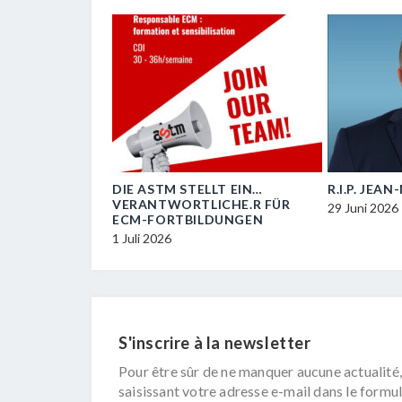
OIL
DIE ASTM STELLT EIN…
R.I.P. JEA
VERANTWORTLICHE.R FÜR
29 Juni 2026
ECM-FORTBILDUNGEN
1 Juli 2026
S'inscrire à la newsletter
Pour être sûr de ne manquer aucune actualité,
saisissant votre adresse e-mail dans le formul