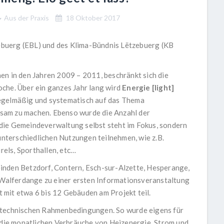
Aus der Praxis
18 Oktober 2017
buerg (EBL) und des Klima-Bündnis Lëtzebuerg (KB
en in den Jahren 2009 – 2011, beschränkt sich die
che. Über ein ganzes Jahr lang wird
Energie [light]
regelmäßig und systematisch auf das Thema
sam zu machen. Ebenso wurde die Anzahl der
die Gemeindeverwaltung selbst steht im Fokus, sondern
terschiedlichen Nutzungen teilnehmen, wie z.B.
urels, Sporthallen, etc…
inden Betzdorf, Contern, Esch-sur-Alzette, Hesperange,
d Walferdange zu einer ersten Informationsveranstaltung
mit etwa 6 bis 12 Gebäuden am Projekt teil.
d technischen Rahmenbedingungen. So wurde eigens für
m die monatlichen Verbräuche von Heizenergie, Strom und