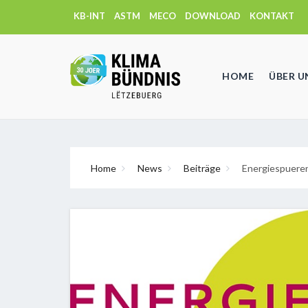
KB-INT
ASTM
MECO
DOWNLOAD
KONTAKT
HOME
ÜBER U
Home
News
Beiträge
Energiespueren