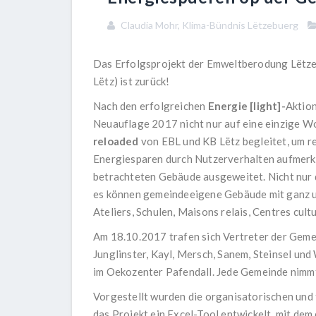
Claudia Mohr, Klima-Bündnis Lëtzebuerg
Das Erfolgsprojekt der Emweltberodung Lëtze
Lëtz) ist zurück!
Nach den erfolgreichen
Energie [light]-
Aktion
Neuauflage 2017 nicht nur auf eine einzige Wo
reloaded
von EBL und KB Lëtz begleitet, um 
Energiesparen durch Nutzerverhalten aufmerk
betrachteten Gebäude ausgeweitet. Nicht nur 
es können gemeindeeigene Gebäude mit ganz un
Ateliers, Schulen, Maisons relais, Centres cult
Am 18.10.2017 trafen sich Vertreter der Geme
Junglinster, Kayl, Mersch, Sanem, Steinsel un
im Oekozenter Pafendall. Jede Gemeinde nimmt 
Vorgestellt wurden die organisatorischen un
das Projekt ein Excel-Tool entwickelt, mit de